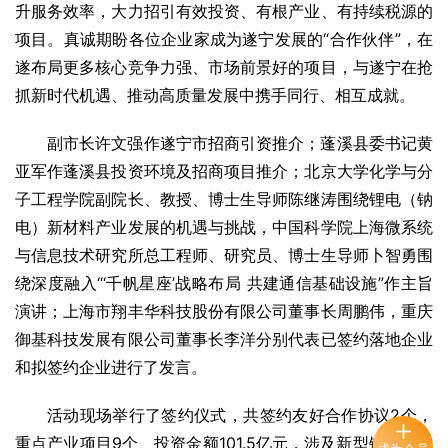
升服务效率，大力招引有效投资、有根产业、有持续税源的
项目。真诚期盼各位企业家成为遂宁发展的“合作伙伴”，在
遂布局更多核心竞争力强、市场前景好的项目，与遂宁在抢
抓新时代机遇、推动高质量发展中携手同行、相互成就。
副市长许文强作遂宁市招商引资推介；蓬溪县委书记黄
亚军作蓬溪县投资环境及招商项目推介；北京大学化学与分
子工程学院副院长、教授、博士生导师陈继涛围绕锂电（钠
电）新材料产业发展的机遇与挑战，中国科学院上海微系统
与信息技术研究所总工程师、研究员、博士生导师卜智勇围
绕深度融入“‘千帆星座’战略布局 共建通信基础设施”作主旨
演讲；上海市翔丰华科技股份有限公司董事长周鹏伟，重庆
御基科技发展有限公司董事长李洋分别代表已签约落地企业
和拟签约企业进行了发言。
活动现场举行了签约仪式，共签约友好合作协议2个，
重点产业项目9个、投资金额101.5亿元，涉及新型锂电池、