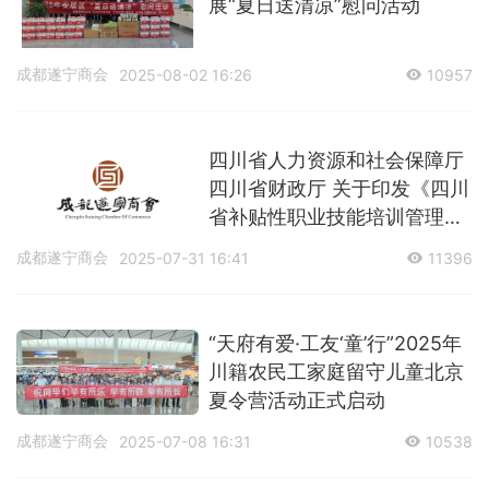
展“夏日送清凉”慰问活动
成都遂宁商会
2025-08-02 16:26
10957
四川省人力资源和社会保障厅
四川省财政厅 关于印发《四川
省补贴性职业技能培训管理办
法》的通知
成都遂宁商会
2025-07-31 16:41
11396
“天府有爱·工友‘童’行”2025年
川籍农民工家庭留守儿童北京
夏令营活动正式启动
成都遂宁商会
2025-07-08 16:31
10538