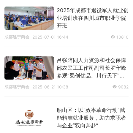
2025年成都市退役军人就业创
业培训班​在四川城市职业学院
开班
成都遂宁商会
2025-07-01 16:44
10810
吕强陪同人力资源和社会保障
部农民工工作司副司长罗守峰
参观“蜀创优品、川行天下”北
京展销活动
成都遂宁商会
2025-06-21 10:38
9082
船山区：以“效率革命行动”赋
能精准就业服务，助力求职者
与企业“双向奔赴”