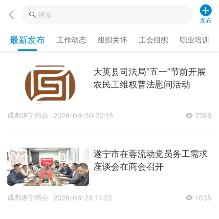
发布
最新发布
工作动态
组织关怀
工会组织
职业培训
大英县司法局“五一”节前开展
农民工维权普法慰问活动
成都遂宁商会
2026-04-30 20:15
7788
遂宁市在蓉流动党员务工需求
座谈会在商会召开
成都遂宁商会
2026-04-28 11:23
1035